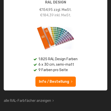
RAL DESIGN
€
154,95
zzgl. MwSt.
€
184,39
inkl. MwSt.
1.825 RAL Design Farben
6 x 30 cm, semi-matt
9 Farben pro Seite
Info / Bestellung
alle RAL-Farbfächer anzeigen