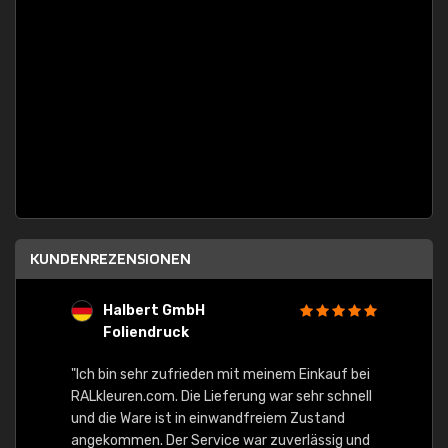
KUNDENREZENSIONEN
Halbert GmbH
S
Foliendruck
E
Ware,
"Ich bin sehr zufrieden mit meinem Einkauf bei
RALkleuren.com. Die Lieferung war sehr schnell
"Schne
und die Ware ist in einwandfreiem Zustand
angekommen. Der Service war zuverlässig und