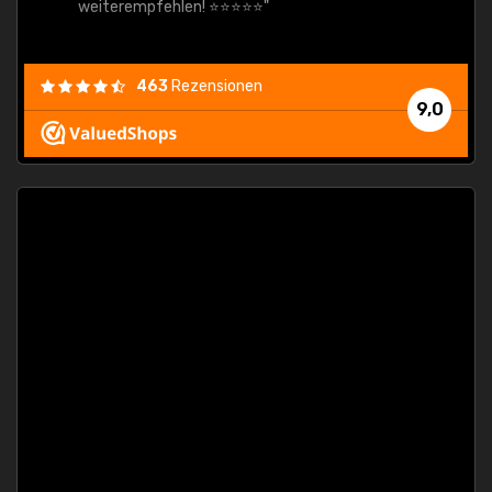
weiterempfehlen! ⭐⭐⭐⭐⭐"
463
Rezensionen
9,0