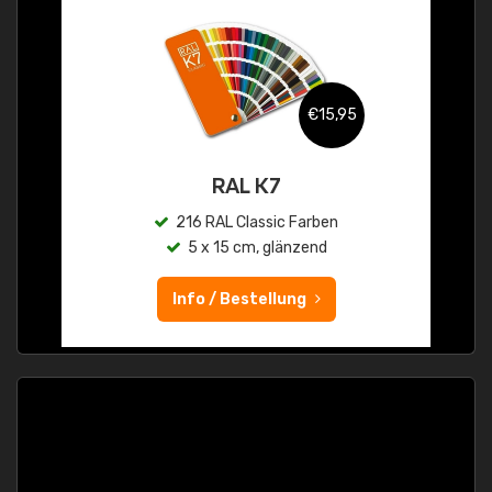
€15,95
RAL K7
216 RAL Classic Farben
5 x 15 cm, glänzend
Info / Bestellung