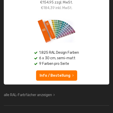
€
154,95
zzgl. MwSt.
€
184,39
inkl. MwSt.
1.825 RAL Design Farben
6 x 30 cm, semi-matt
9 Farben pro Seite
Info / Bestellung
alle RAL-Farbfächer anzeigen