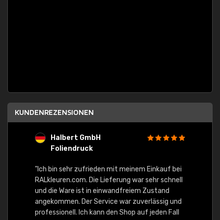
KUNDENREZENSIONEN
Halbert GmbH
S
Foliendruck
E
Ware,
"Ich bin sehr zufrieden mit meinem Einkauf bei
RALkleuren.com. Die Lieferung war sehr schnell
"Schne
und die Ware ist in einwandfreiem Zustand
angekommen. Der Service war zuverlässig und
professionell. Ich kann den Shop auf jeden Fall