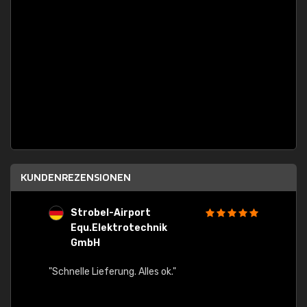
KUNDENREZENSIONEN
Strobel-Airport
A
Equ.Elektrotechnik
"Alles
GmbH
uf bei
chnell
"Schnelle Lieferung. Alles ok."
nd
g und