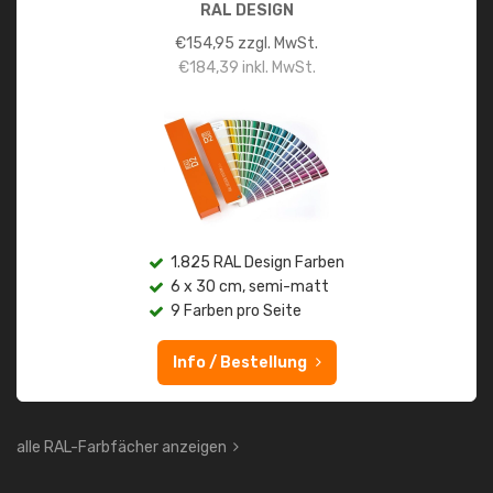
RAL DESIGN
€
154,95
zzgl. MwSt.
€
184,39
inkl. MwSt.
1.825 RAL Design Farben
6 x 30 cm, semi-matt
9 Farben pro Seite
Info / Bestellung
alle RAL-Farbfächer anzeigen