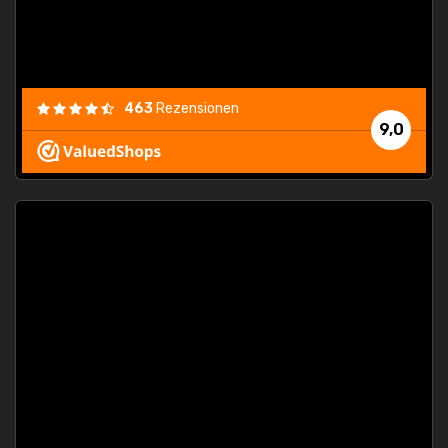
 Fall
463
Rezensionen
9,0