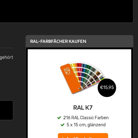
RAL-FARBFÄCHER KAUFEN
 gehört
,95
€15,95
asis
RAL K7
n
216 RAL Classic Farben
5 x 15 cm, glänzend