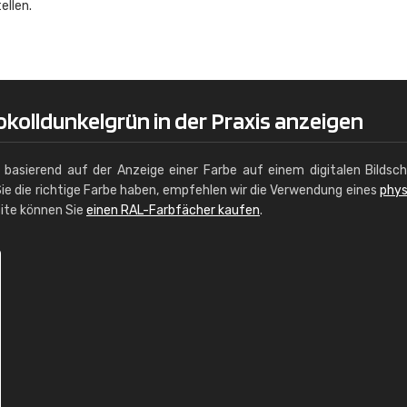
ellen.
Christiane Schmidt
"Alles so, wie man es sich wünscht, 
schnelle Lieferung."
kolldunkelgrün in der Praxis anzeigen
g basierend auf der Anzeige einer Farbe auf einem digitalen Bildsc
ie die richtige Farbe haben, empfehlen wir die Verwendung eines
phys
site können Sie
einen RAL-Farbfächer kaufen
.