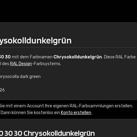
rysokolldunkelgrün
30 30
mit dem Farbnamen
Chrysokolldunkelgrün
. Diese RAL Farbe
il des
RAL Design
-Farbsystems.
hrysocolla dark green
€15
,26
RAL K7 auf Wasserb
Sie mit einem Account Ihre eigenen RAL-Farbsammlungen erstellen.
 Dann können Sie kostenlos ein
Konto erstellen
.
216 RAL Classic Farbe
5 x 15 cm, glänzend
0 30 30 Chrysokolldunkelgrün