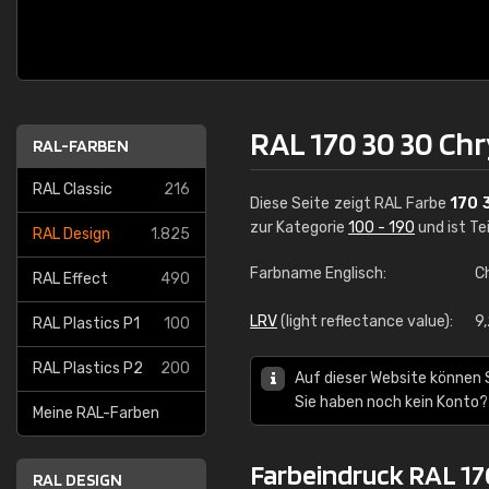
RAL 170 30 30 Ch
RAL-FARBEN
RAL Classic
216
Diese Seite zeigt RAL Farbe
170 
zur Kategorie
100 - 190
und ist Te
RAL Design
1.825
Farbname Englisch:
C
RAL Effect
490
LRV
(light reflectance value):
9
RAL Plastics P1
100
RAL Plastics P2
200
Auf dieser Website können 
Sie haben noch kein Konto?
Meine RAL-Farben
Farbeindruck RAL 17
RAL DESIGN