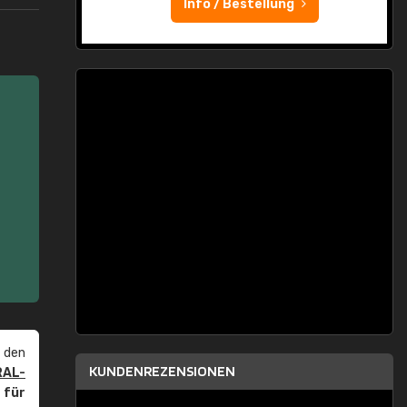
Info / Bestellung
 den
KUNDENREZENSIONEN
RAL-
r
für