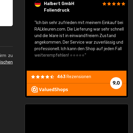
Halbert GmbH
Foliendruck
gute Ware,
"Ich bin sehr zufrieden mit meinem Einkauf bei
RALkleuren.com. Die Lieferung war sehr schnell
"
und die Ware ist in einwandfreiem Zustand
angekommen. Der Service war zuverlässig und
professionell. Ich kann den Shop auf jeden Fall
weiterempfehlen! ⭐⭐⭐⭐⭐"
hirm zu
ischen
463
Rezensionen
9,0