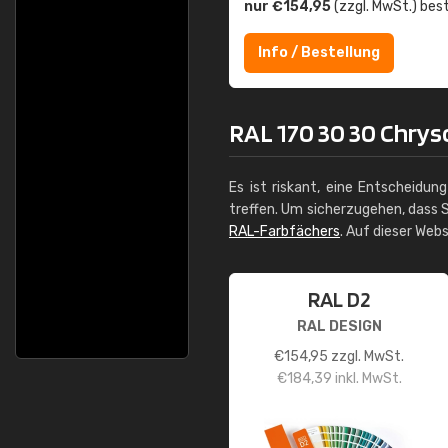
nur €154,95
(zzgl. MwSt.) best
Info / Bestellung
RAL 170 30 30 Chryso
Es ist riskant, eine Entscheidun
treffen. Um sicherzugehen, dass S
RAL-Farbfächers
. Auf dieser Web
RAL D2
RAL DESIGN
€
154,95
zzgl. MwSt.
€
184,39
inkl. MwSt.