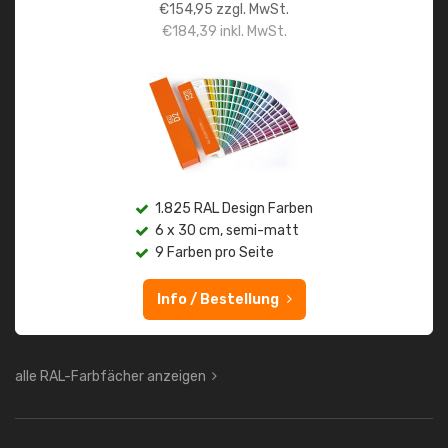
€
154,95
zzgl. MwSt.
€
184,39
inkl. MwSt.
1.825 RAL Design Farben
6 x 30 cm, semi-matt
9 Farben pro Seite
Info / Bestellung
alle RAL-Farbfächer anzeigen