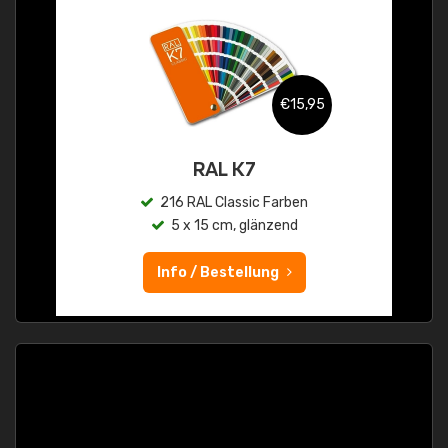
€15,95
RAL K7
216 RAL Classic Farben
5 x 15 cm, glänzend
Info / Bestellung