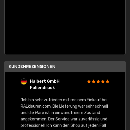
KUNDENREZENSIONEN
Halbert GmbH
S
Foliendruck
E
Ware,
"Ich bin sehr zufrieden mit meinem Einkauf bei
RALkleuren.com. Die Lieferung war sehr schnell
"Schne
und die Ware ist in einwandfreiem Zustand
angekommen. Der Service war zuverlässig und
professionell. Ich kann den Shop auf jeden Fall