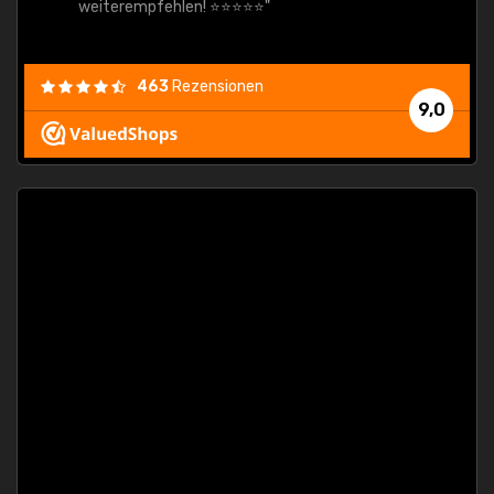
weiterempfehlen! ⭐⭐⭐⭐⭐"
463
Rezensionen
9,0