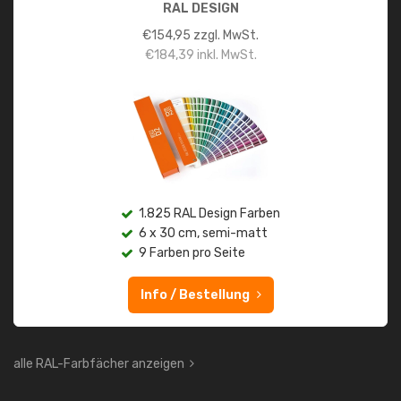
RAL DESIGN
€
154,95
zzgl. MwSt.
€
184,39
inkl. MwSt.
1.825 RAL Design Farben
6 x 30 cm, semi-matt
9 Farben pro Seite
Info / Bestellung
alle RAL-Farbfächer anzeigen