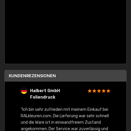
KUNDENREZENSIONEN
Halbert GmbH
S
Foliendruck
E
Ware,
"Ich bin sehr zufrieden mit meinem Einkauf bei
RALkleuren.com. Die Lieferung war sehr schnell
"Schne
und die Ware ist in einwandfreiem Zustand
angekommen. Der Service war zuverlässig und