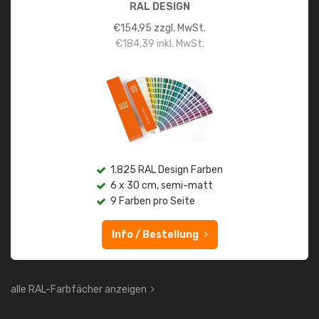
RAL DESIGN
€
154,95
zzgl. MwSt.
€
184,39
inkl. MwSt.
1.825 RAL Design Farben
6 x 30 cm, semi-matt
9 Farben pro Seite
Info / Bestellung
alle RAL-Farbfächer anzeigen