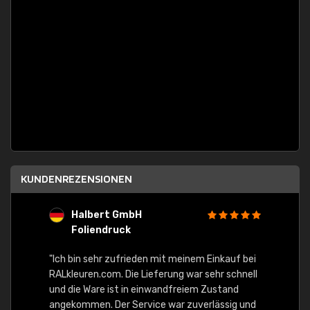
KUNDENREZENSIONEN
Halbert GmbH
S
Foliendruck
E
Ware,
"Ich bin sehr zufrieden mit meinem Einkauf bei
RALkleuren.com. Die Lieferung war sehr schnell
"Schne
und die Ware ist in einwandfreiem Zustand
angekommen. Der Service war zuverlässig und