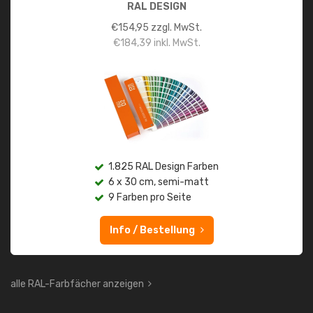
RAL DESIGN
€
154,95
zzgl. MwSt.
€
184,39
inkl. MwSt.
1.825 RAL Design Farben
6 x 30 cm, semi-matt
9 Farben pro Seite
Info / Bestellung
alle RAL-Farbfächer anzeigen