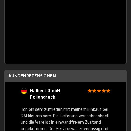
KUNDENREZENSIONEN
Halbert GmbH
S
Foliendruck
E
Ware,
"Ich bin sehr zufrieden mit meinem Einkauf bei
RALkleuren.com. Die Lieferung war sehr schnell
"Schne
und die Ware ist in einwandfreiem Zustand
angekommen. Der Service war zuverlässig und