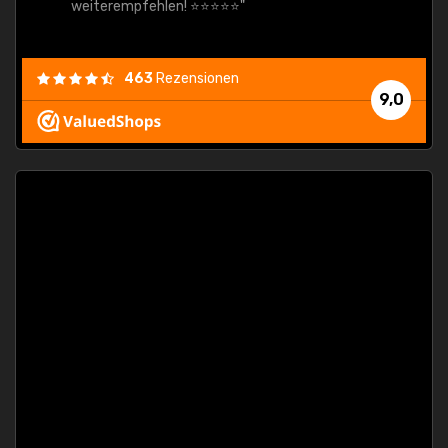
weiterempfehlen! ⭐⭐⭐⭐⭐"
463
Rezensionen
9,0