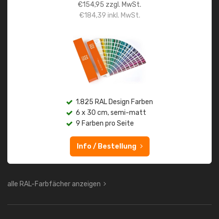
€
154,95
zzgl. MwSt.
€
184,39
inkl. MwSt.
1.825 RAL Design Farben
6 x 30 cm, semi-matt
9 Farben pro Seite
Info / Bestellung
alle RAL-Farbfächer anzeigen