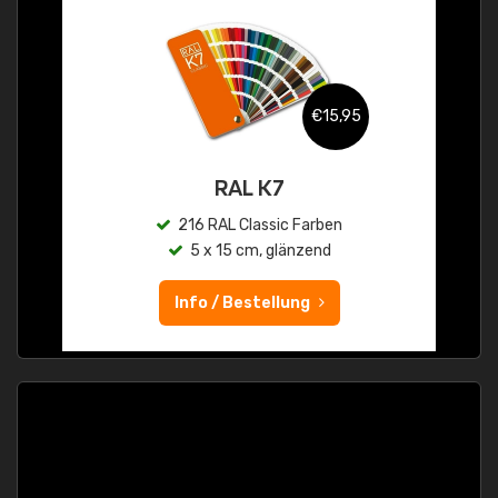
€15,95
RAL K7
216 RAL Classic Farben
5 x 15 cm, glänzend
Info / Bestellung