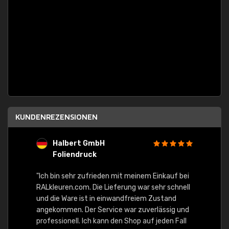
KUNDENREZENSIONEN
Halbert GmbH
S
Foliendruck
E
Ware,
"Ich bin sehr zufrieden mit meinem Einkauf bei
RALkleuren.com. Die Lieferung war sehr schnell
"Schne
und die Ware ist in einwandfreiem Zustand
angekommen. Der Service war zuverlässig und
professionell. Ich kann den Shop auf jeden Fall