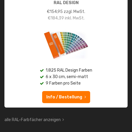
RAL DESIGN
€
154,95
zzgl. MwSt.
€
184,39
inkl. MwSt.
1.825 RAL Design Farben
6 x 30 cm, semi-matt
9 Farben pro Seite
Info / Bestellung
alle RAL-Farbfächer anzeigen