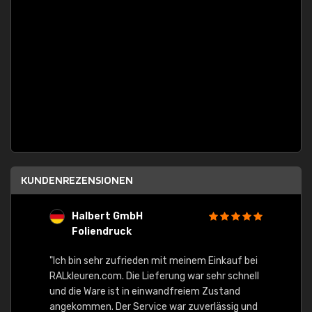
KUNDENREZENSIONEN
Halbert GmbH
S
Foliendruck
E
Ware,
"Ich bin sehr zufrieden mit meinem Einkauf bei
RALkleuren.com. Die Lieferung war sehr schnell
"Schne
und die Ware ist in einwandfreiem Zustand
angekommen. Der Service war zuverlässig und