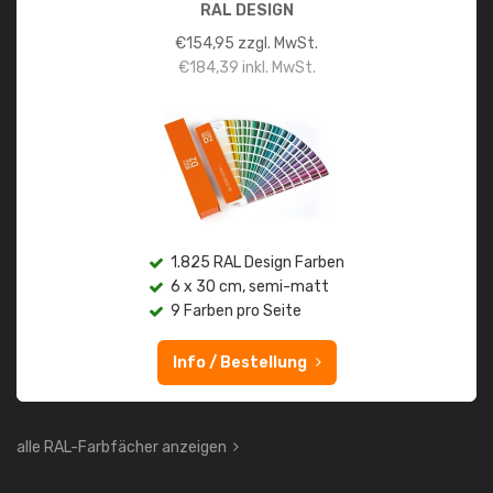
RAL DESIGN
€
154,95
zzgl. MwSt.
€
184,39
inkl. MwSt.
1.825 RAL Design Farben
6 x 30 cm, semi-matt
9 Farben pro Seite
Info / Bestellung
alle RAL-Farbfächer anzeigen