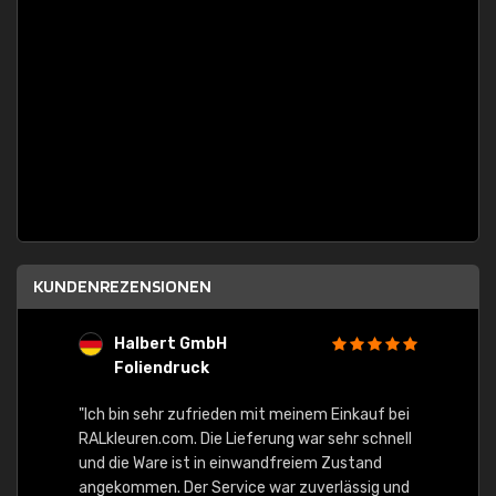
KUNDENREZENSIONEN
Halbert GmbH
S
Foliendruck
E
Ware,
"Ich bin sehr zufrieden mit meinem Einkauf bei
RALkleuren.com. Die Lieferung war sehr schnell
"Schne
und die Ware ist in einwandfreiem Zustand
angekommen. Der Service war zuverlässig und