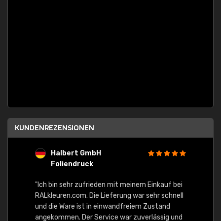
KUNDENREZENSIONEN
Halbert GmbH
S
Foliendruck
E
Ware,
"Ich bin sehr zufrieden mit meinem Einkauf bei
RALkleuren.com. Die Lieferung war sehr schnell
"Schne
und die Ware ist in einwandfreiem Zustand
angekommen. Der Service war zuverlässig und