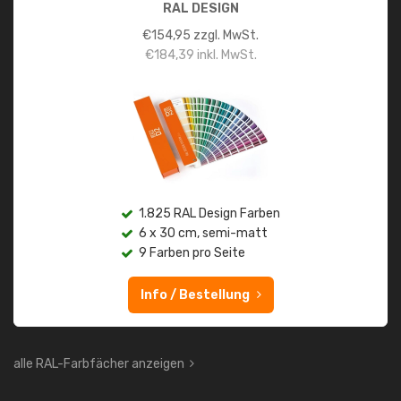
RAL DESIGN
€
154,95
zzgl. MwSt.
€
184,39
inkl. MwSt.
1.825 RAL Design Farben
6 x 30 cm, semi-matt
9 Farben pro Seite
Info / Bestellung
alle RAL-Farbfächer anzeigen