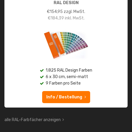
RAL DESIGN
€
154,95
zzgl. MwSt.
€
184,39
inkl. MwSt.
1.825 RAL Design Farben
6 x 30 cm, semi-matt
9 Farben pro Seite
Info / Bestellung
alle RAL-Farbfächer anzeigen