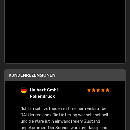
KUNDENREZENSIONEN
Halbert GmbH
S
Foliendruck
E
Ware,
"Ich bin sehr zufrieden mit meinem Einkauf bei
RALkleuren.com. Die Lieferung war sehr schnell
"Schne
und die Ware ist in einwandfreiem Zustand
angekommen. Der Service war zuverlässig und