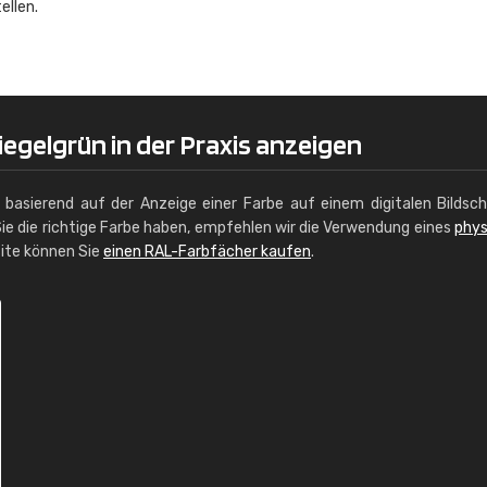
ellen.
Christiane Schmidt
"Alles so, wie man es sich wünscht, 
schnelle Lieferung."
egelgrün in der Praxis anzeigen
g basierend auf der Anzeige einer Farbe auf einem digitalen Bildsc
ie die richtige Farbe haben, empfehlen wir die Verwendung eines
phys
site können Sie
einen RAL-Farbfächer kaufen
.