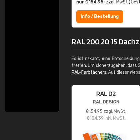
nur €154,95
(zzgl. MwSt.) best
Info / Bestellung
RAL 200 20 15 Dachzi
Es ist riskant, eine Entscheidun
treffen. Um sicherzugehen, dass S
RAL-Farbfächers
. Auf dieser Web
RAL D2
RAL DESIGN
€
154,95
zzgl. MwSt.
€
184,39
inkl. MwSt.