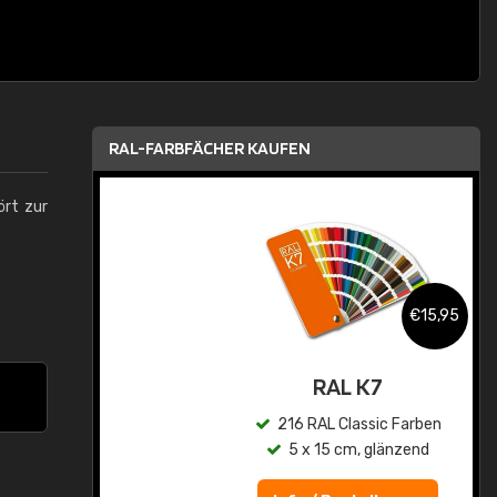
RAL-FARBFÄCHER KAUFEN
ört zur
,95
€15,95
asis
RAL K7
n
216 RAL Classic Farben
5 x 15 cm, glänzend