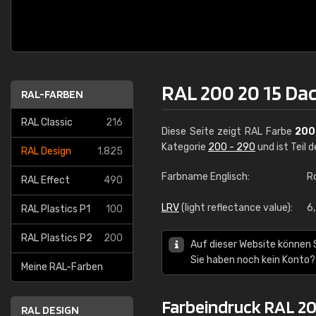
RAL 200 20 15 Da
RAL-FARBEN
RAL Classic
216
Diese Seite zeigt RAL Farbe
200
Kategorie
200 - 290
und ist Teil 
RAL Design
1.825
Farbname Englisch:
Ro
RAL Effect
490
LRV
(light reflectance value):
6
RAL Plastics P1
100
RAL Plastics P2
200
Auf dieser Website können 
Sie haben noch kein Konto?
Meine RAL-Farben
Farbeindruck RAL 20
RAL DESIGN