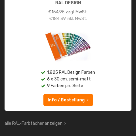
RAL DESIGN
€
154,95
zzgl. MwSt.
€
184,39
inkl. MwSt.
1.825 RAL Design Farben
6 x 30 cm, semi-matt
9 Farben pro Seite
Info / Bestellung
alle RAL-Farbfächer anzeigen