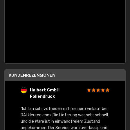
KUNDENREZENSIONEN
Halbert GmbH
S
Foliendruck
E
Ware,
"Ich bin sehr zufrieden mit meinem Einkauf bei
RALkleuren.com. Die Lieferung war sehr schnell
"Schne
und die Ware ist in einwandfreiem Zustand
angekommen. Der Service war zuverlässig und