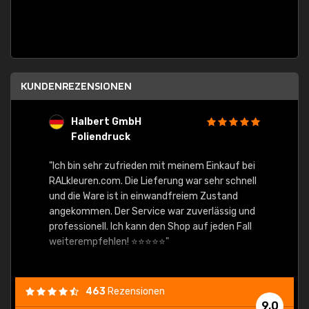
KUNDENREZENSIONEN
Halbert GmbH
S
Foliendruck
E
Ware,
"Ich bin sehr zufrieden mit meinem Einkauf bei
RALkleuren.com. Die Lieferung war sehr schnell
"Schne
und die Ware ist in einwandfreiem Zustand
angekommen. Der Service war zuverlässig und
professionell. Ich kann den Shop auf jeden Fall
weiterempfehlen! ⭐⭐⭐⭐⭐"
463
Rezensionen
9,0