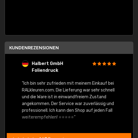
KUNDENREZENSIONEN
Halbert GmbH
S
Foliendruck
E
Ware,
"Ich bin sehr zufrieden mit meinem Einkauf bei
RALkleuren.com. Die Lieferung war sehr schnell
"Schne
und die Ware ist in einwandfreiem Zustand
angekommen. Der Service war zuverlässig und
professionell. Ich kann den Shop auf jeden Fall
weiterempfehlen! ⭐⭐⭐⭐⭐"