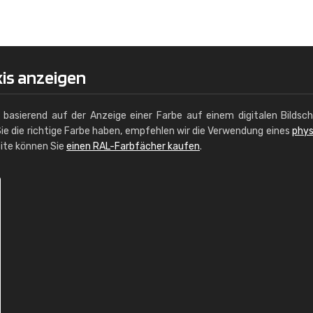
Christiane Schmidt
"Alles so, wie man es sich wünscht, 
schnelle Lieferung."
xis anzeigen
g basierend auf der Anzeige einer Farbe auf einem digitalen Bildsc
ie die richtige Farbe haben, empfehlen wir die Verwendung eines
phys
site können Sie
einen RAL-Farbfächer kaufen
.