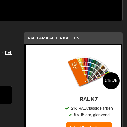
RAL-FARBFÄCHER KAUFEN
des
RAL
,95
€15,95
asis
RAL K7
n
216 RAL Classic Farben
5 x 15 cm, glänzend