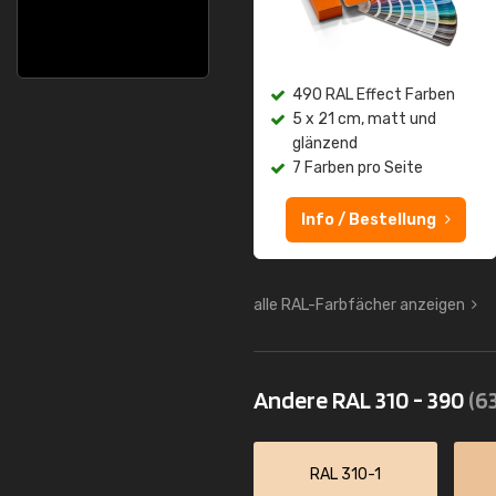
490 RAL Effect Farben
5 x 21 cm, matt und
glänzend
7 Farben pro Seite
Info / Bestellung
alle RAL-Farbfächer anzeigen
Andere RAL 310 - 390
(63
RAL 310-1