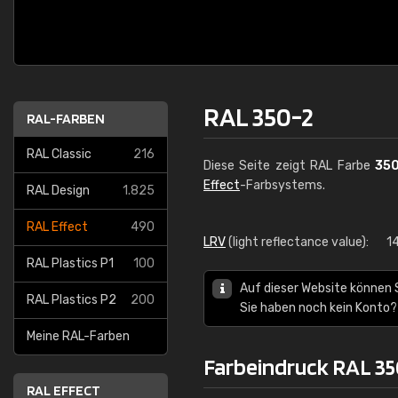
RAL 350-2
RAL-FARBEN
RAL Classic
216
Diese Seite zeigt RAL Farbe
35
Effect
-Farbsystems.
RAL Design
1.825
RAL Effect
490
LRV
(light reflectance value):
1
RAL Plastics P1
100
Auf dieser Website können 
RAL Plastics P2
200
Sie haben noch kein Konto?
Meine RAL-Farben
Farbeindruck RAL 35
RAL EFFECT