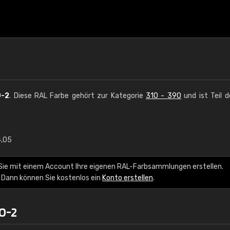
0-2
. Diese RAL Farbe gehört zur Kategorie
310 - 390
und ist Teil 
4,05
€15
Sie mit einem Account Ihre eigenen RAL-Farbsammlungen erstellen.
RAL K7 auf Wasserb
 Dann können Sie kostenlos ein
Konto erstellen
.
216 RAL Classic Farbe
0-2
5 x 15 cm, glänzend