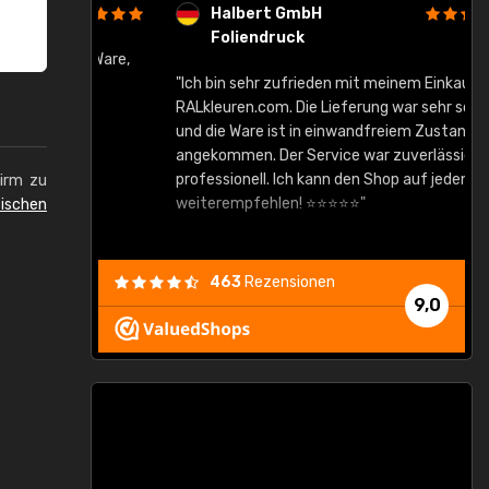
Halbert GmbH
Foliendruck
gute Ware,
"Ich bin sehr zufrieden mit meinem Einkauf bei
RALkleuren.com. Die Lieferung war sehr schnell
"
und die Ware ist in einwandfreiem Zustand
angekommen. Der Service war zuverlässig und
professionell. Ich kann den Shop auf jeden Fall
hirm zu
weiterempfehlen! ⭐⭐⭐⭐⭐"
ischen
463
Rezensionen
9,0