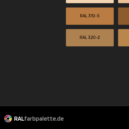
RAL 310-5
RAL 320-2
RAL
farbpalette.de