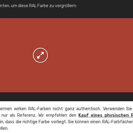
Info / Bestellung
unten, um diese RAL Farbe zu vergrößern:
irmen wirken RAL-Farben nicht ganz authentisch. Verwenden Sie
e nur als Referenz. Wir empfehlen den
Kauf eines physischen 
ein, dass die richtige Farbe vorliegt. Sie können einen RAL-Farbfäche
llen.