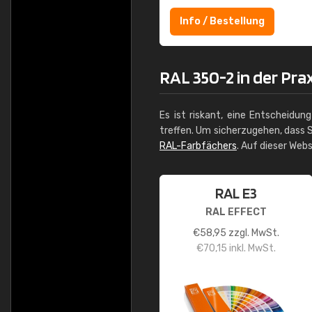
Info / Bestellung
RAL 350-2 in der Pra
Es ist riskant, eine Entscheidun
treffen. Um sicherzugehen, dass S
RAL-Farbfächers
. Auf dieser Web
RAL E3
RAL EFFECT
€
58,95
zzgl. MwSt.
€
70,15
inkl. MwSt.