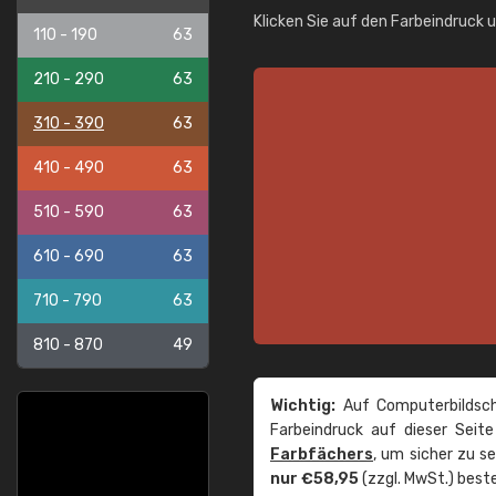
Klicken Sie auf den Farbeindruck 
110 - 190
63
210 - 290
63
310 - 390
63
410 - 490
63
510 - 590
63
610 - 690
63
710 - 790
63
810 - 870
49
Wichtig:
Auf Computerbildsch
Farbeindruck auf dieser Seit
Farbfächers
, um sicher zu s
nur €58,95
(zzgl. MwSt.) beste