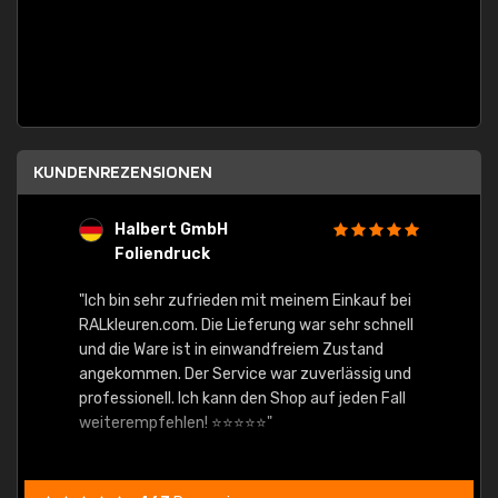
KUNDENREZENSIONEN
Halbert GmbH
S
Foliendruck
E
Ware,
"Ich bin sehr zufrieden mit meinem Einkauf bei
RALkleuren.com. Die Lieferung war sehr schnell
"Schne
und die Ware ist in einwandfreiem Zustand
angekommen. Der Service war zuverlässig und
professionell. Ich kann den Shop auf jeden Fall
weiterempfehlen! ⭐⭐⭐⭐⭐"