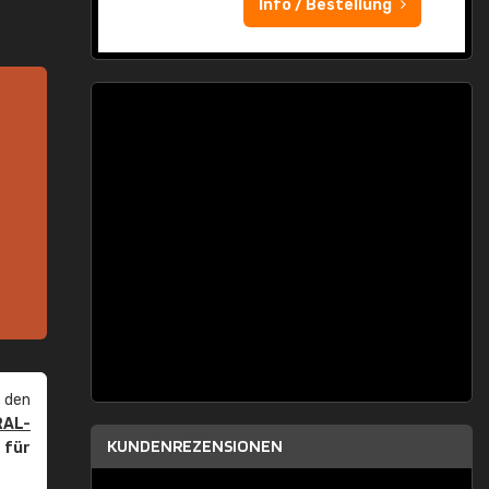
Info / Bestellung
 den
RAL-
KUNDENREZENSIONEN
r
für