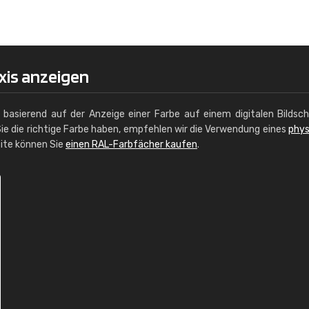
Christiane Schmidt
"Alles so, wie man es sich wünscht, 
schnelle Lieferung."
xis anzeigen
g basierend auf der Anzeige einer Farbe auf einem digitalen Bildsc
ie die richtige Farbe haben, empfehlen wir die Verwendung eines
phys
site können Sie
einen RAL-Farbfächer kaufen
.