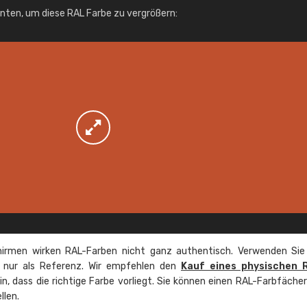
Info / Bestellung
unten, um diese RAL Farbe zu vergrößern:
irmen wirken RAL-Farben nicht ganz authentisch. Verwenden Sie
e nur als Referenz. Wir empfehlen den
Kauf eines physischen 
ein, dass die richtige Farbe vorliegt. Sie können einen RAL-Farbfäche
llen.