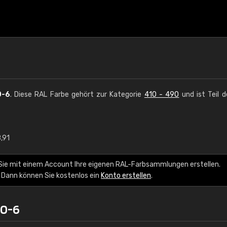
0-6
. Diese RAL Farbe gehört zur Kategorie
410 - 490
und ist Teil 
,91
€15
Sie mit einem Account Ihre eigenen RAL-Farbsammlungen erstellen.
RAL K7 auf Wasserb
 Dann können Sie kostenlos ein
Konto erstellen
.
216 RAL Classic Farbe
20-6
5 x 15 cm, glänzend