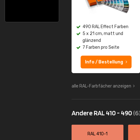
490 RAL Effect Farben
5 x 21 cm, matt und
glänzend
7 Farben pro Seite
Info / Bestellung
alle RAL-Farbfächer anzeigen
Andere RAL 410 - 490
(6
RAL 410-1