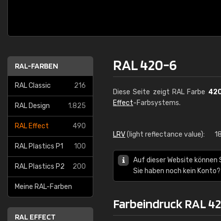
RAL 420-6
RAL-FARBEN
RAL Classic
216
Diese Seite zeigt RAL Farbe
42
Effect
-Farbsystems.
RAL Design
1.825
RAL Effect
490
LRV
(light reflectance value):
18
RAL Plastics P1
100
Auf dieser Website können 
RAL Plastics P2
200
Sie haben noch kein Konto?
Meine RAL-Farben
Farbeindruck RAL 4
RAL EFFECT