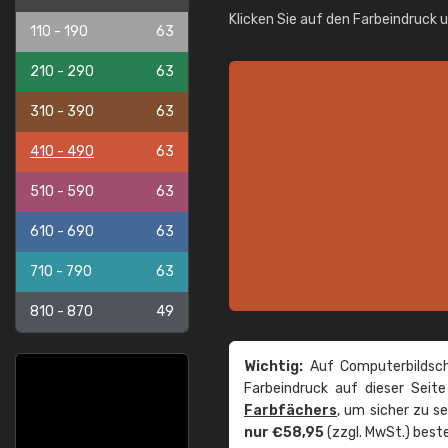
Klicken Sie auf den Farbeindruck 
110 - 190
63
210 - 290
63
310 - 390
63
410 - 490
63
510 - 590
63
610 - 690
63
710 - 790
63
810 - 870
49
Wichtig:
Auf Computerbildsch
Farbeindruck auf dieser Seit
Farbfächers
, um sicher zu s
nur €58,95
(zzgl. MwSt.) beste