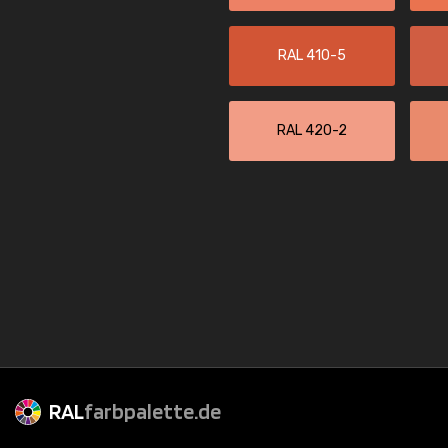
RAL 410-5
RAL 420-2
RAL
farbpalette.de