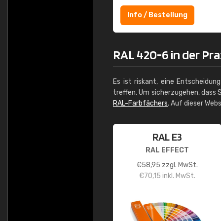
Info / Bestellung
RAL 420-6 in der Pra
Es ist riskant, eine Entscheidun
treffen. Um sicherzugehen, dass S
RAL-Farbfächers
. Auf dieser Web
RAL E3
RAL EFFECT
€
58,95
zzgl. MwSt.
€
70,15
inkl. MwSt.