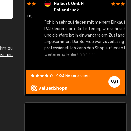
Halbert GmbH
Foliendruck
gute Ware,
"Ich bin sehr zufrieden mit meinem Einkauf bei
RALkleuren.com. Die Lieferung war sehr schnell
"
und die Ware ist in einwandfreiem Zustand
angekommen. Der Service war zuverlässig und
professionell. Ich kann den Shop auf jeden Fall
hirm zu
weiterempfehlen! ⭐⭐⭐⭐⭐"
ischen
463
Rezensionen
9,0