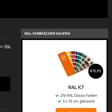
RAL-FARBFÄCHER KAUFEN
des
RAL
,95
€15,95
asis
RAL K7
n
216 RAL Classic Farben
5 x 15 cm, glänzend