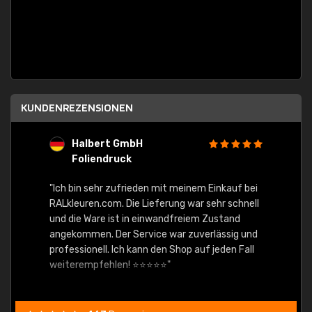
KUNDENREZENSIONEN
Halbert GmbH
S
Foliendruck
E
Ware,
"Ich bin sehr zufrieden mit meinem Einkauf bei
RALkleuren.com. Die Lieferung war sehr schnell
"Schne
und die Ware ist in einwandfreiem Zustand
angekommen. Der Service war zuverlässig und
professionell. Ich kann den Shop auf jeden Fall
weiterempfehlen! ⭐⭐⭐⭐⭐"