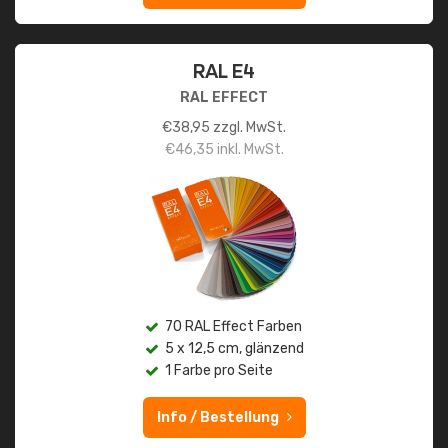
RAL E4
RAL EFFECT
€
38,95
zzgl. MwSt.
€
46,35
inkl. MwSt.
70 RAL Effect Farben
5 x 12,5 cm, glänzend
1 Farbe pro Seite
Info / Bestellung