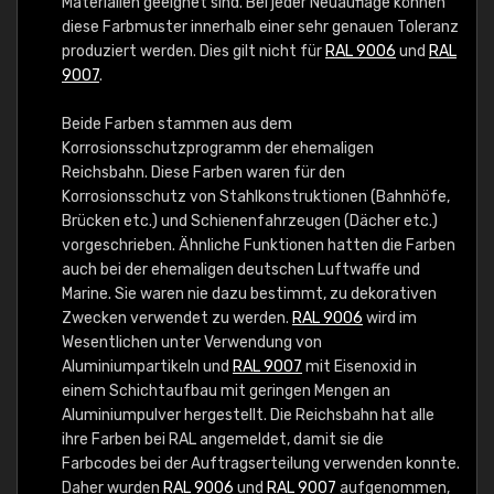
Materialien geeignet sind. Bei jeder Neuauflage können
diese Farbmuster innerhalb einer sehr genauen Toleranz
produziert werden. Dies gilt nicht für
RAL 9006
und
RAL
9007
.
Beide Farben stammen aus dem
Korrosionsschutzprogramm der ehemaligen
Reichsbahn. Diese Farben waren für den
Korrosionsschutz von Stahlkonstruktionen (Bahnhöfe,
Brücken etc.) und Schienenfahrzeugen (Dächer etc.)
vorgeschrieben. Ähnliche Funktionen hatten die Farben
auch bei der ehemaligen deutschen Luftwaffe und
Marine. Sie waren nie dazu bestimmt, zu dekorativen
Zwecken verwendet zu werden.
RAL 9006
wird im
Wesentlichen unter Verwendung von
Aluminiumpartikeln und
RAL 9007
mit Eisenoxid in
einem Schichtaufbau mit geringen Mengen an
Aluminiumpulver hergestellt. Die Reichsbahn hat alle
ihre Farben bei RAL angemeldet, damit sie die
Farbcodes bei der Auftragserteilung verwenden konnte.
Daher wurden
RAL 9006
und
RAL 9007
aufgenommen,