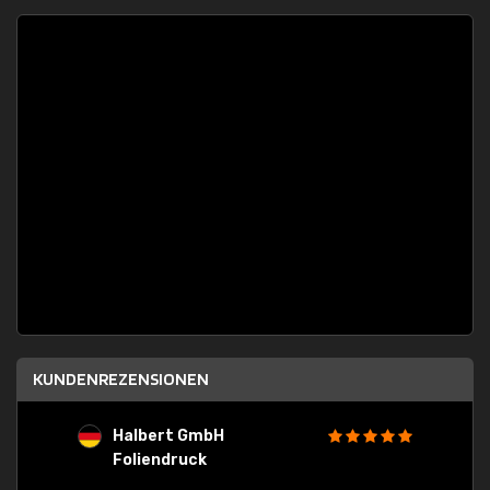
KUNDENREZENSIONEN
Halbert GmbH
S
Foliendruck
E
Ware,