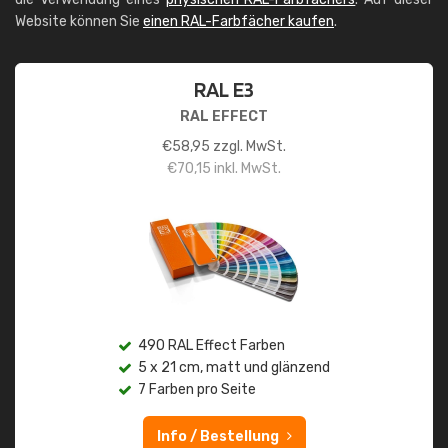
Website können Sie
einen RAL-Farbfächer kaufen
.
RAL E3
RAL EFFECT
€
58,95
zzgl. MwSt.
€
70,15
inkl. MwSt.
490 RAL Effect Farben
5 x 21 cm, matt und glänzend
7 Farben pro Seite
Info / Bestellung