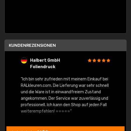
KUNDENREZENSIONEN
Halbert GmbH
S
Foliendruck
E
Ware,
"Ich bin sehr zufrieden mit meinem Einkauf bei
RALkleuren.com. Die Lieferung war sehr schnell
"Schne
und die Ware ist in einwandfreiem Zustand
angekommen. Der Service war zuverlässig und
professionell. Ich kann den Shop auf jeden Fall
weiterempfehlen! ⭐⭐⭐⭐⭐"