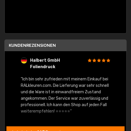
KUNDENREZENSIONEN
Halbert GmbH
S
Foliendruck
E
Ware,
"Ich bin sehr zufrieden mit meinem Einkauf bei
RALkleuren.com. Die Lieferung war sehr schnell
"Schne
und die Ware ist in einwandfreiem Zustand
angekommen. Der Service war zuverlässig und
professionell. Ich kann den Shop auf jeden Fall
weiterempfehlen! ⭐⭐⭐⭐⭐"