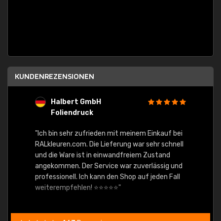
KUNDENREZENSIONEN
Halbert GmbH
S
Foliendruck
E
Ware,
"Ich bin sehr zufrieden mit meinem Einkauf bei
RALkleuren.com. Die Lieferung war sehr schnell
"Schne
und die Ware ist in einwandfreiem Zustand
angekommen. Der Service war zuverlässig und
professionell. Ich kann den Shop auf jeden Fall
weiterempfehlen! ⭐⭐⭐⭐⭐"