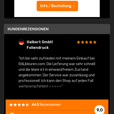
Info / Bestellung
KUNDENREZENSIONEN
Halbert GmbH
S
Foliendruck
E
Ware,
"Ich bin sehr zufrieden mit meinem Einkauf bei
RALkleuren.com. Die Lieferung war sehr schnell
"Schne
und die Ware ist in einwandfreiem Zustand
angekommen. Der Service war zuverlässig und
professionell. Ich kann den Shop auf jeden Fall
weiterempfehlen! ⭐⭐⭐⭐⭐"
463
Rezensionen
9,0