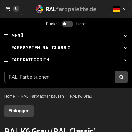
RAL
farbpalette.de
0
Dunkel
Licht
MENÜ
FARBSYSTEM:
RAL CLASSIC
FARBKATEGORIEN
Home
RAL-Farbfächer kaufen
RAL K6 Grau
Einloggen
RAL K6 Grau (RAL Classic)