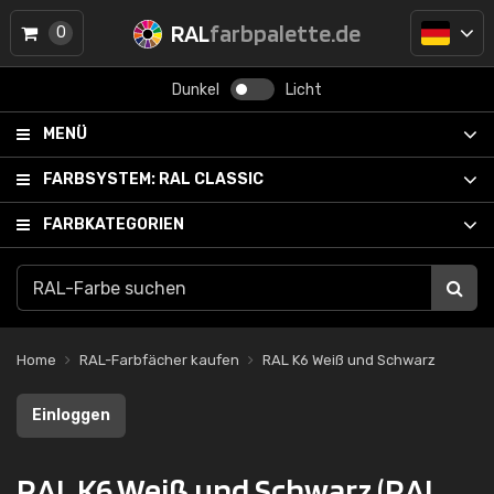
RAL
farbpalette.de
0
Dunkel
Licht
MENÜ
FARBSYSTEM:
RAL CLASSIC
FARBKATEGORIEN
Home
RAL-Farbfächer kaufen
RAL K6 Weiß und Schwarz
Einloggen
RAL K6 Weiß und Schwarz (RAL