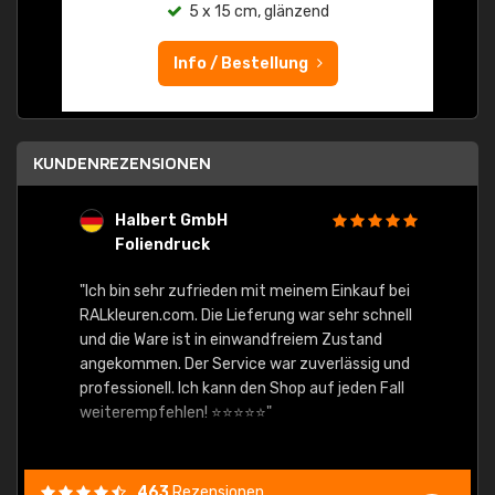
5 x 15 cm, glänzend
Info / Bestellung
KUNDENREZENSIONEN
Halbert GmbH
S
Foliendruck
E
Ware,
"Ich bin sehr zufrieden mit meinem Einkauf bei
RALkleuren.com. Die Lieferung war sehr schnell
"Schne
und die Ware ist in einwandfreiem Zustand
angekommen. Der Service war zuverlässig und
professionell. Ich kann den Shop auf jeden Fall
weiterempfehlen! ⭐⭐⭐⭐⭐"
463
Rezensionen