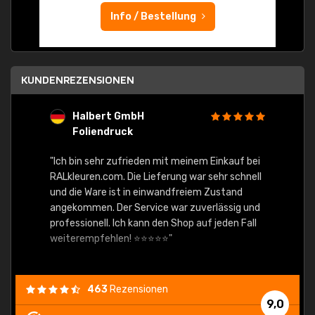
Info / Bestellung
KUNDENREZENSIONEN
Halbert GmbH
S
Foliendruck
E
Ware,
"Ich bin sehr zufrieden mit meinem Einkauf bei
RALkleuren.com. Die Lieferung war sehr schnell
"Schne
und die Ware ist in einwandfreiem Zustand
angekommen. Der Service war zuverlässig und
professionell. Ich kann den Shop auf jeden Fall
weiterempfehlen! ⭐⭐⭐⭐⭐"
463
Rezensionen
9,0