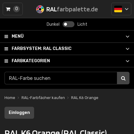
RAL
farbpalette.de
0
Dunkel
Licht
MENÜ
FARBSYSTEM:
RAL CLASSIC
FARBKATEGORIEN
Home
RAL-Farbfächer kaufen
RAL K6 Orange
Einloggen
RAL K6 Orange (RAL Classic)