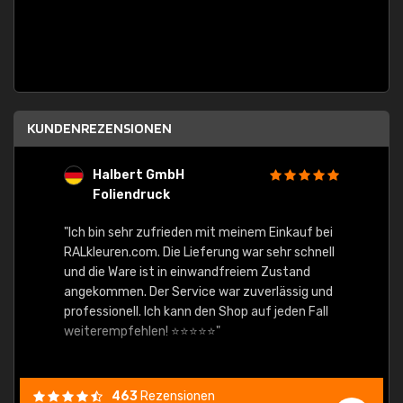
KUNDENREZENSIONEN
Halbert GmbH
S
Foliendruck
E
Ware,
"Ich bin sehr zufrieden mit meinem Einkauf bei
RALkleuren.com. Die Lieferung war sehr schnell
"Schne
und die Ware ist in einwandfreiem Zustand
angekommen. Der Service war zuverlässig und
professionell. Ich kann den Shop auf jeden Fall
weiterempfehlen! ⭐⭐⭐⭐⭐"
463
Rezensionen