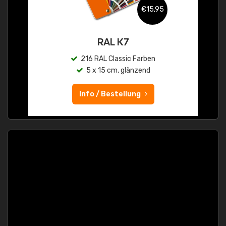
€15,95
RAL K7
216 RAL Classic Farben
5 x 15 cm, glänzend
Info / Bestellung