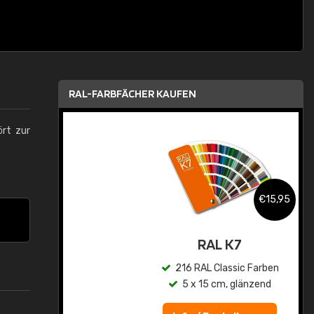
RAL-FARBFÄCHER KAUFEN
ört zur
,95
€15,95
asis
RAL K7
n
216 RAL Classic Farben
5 x 15 cm, glänzend