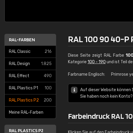
RAL 100 90 40-P 
RAL-FARBEN
RAL Classic
216
Diese Seite zeigt RAL Farbe
10
Kategorie
100 - 190
und ist Teil d
RAL Design
1.825
Farbname Englisch:
Primrose y
RAL Effect
490
RAL Plastics P1
100
Auf dieser Website können 
Sie haben noch kein Konto?
RAL Plastics P2
200
Meine RAL-Farben
Farbeindruck RAL 10
RAL PLASTICS P2
Klicken Sie auf den Farbeindruck 