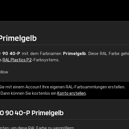
Primelgelb
0 90 40-P
mit dem Farbnamen
Primelgelb
. Diese RAL Farbe geh
es
RAL Plastics P2
-Farbsystems.
ellow
€15
Sie mit einem Account Ihre eigenen RAL-Farbsammlungen erstellen.
 Dann können Sie kostenlos ein
Konto erstellen
.
RAL K7 auf Wasserb
216 RAL Classic Farbe
0 90 40-P Primelgelb
5 x 15 cm, glänzend
unten, um diese RAL Farbe zu vergrößern: