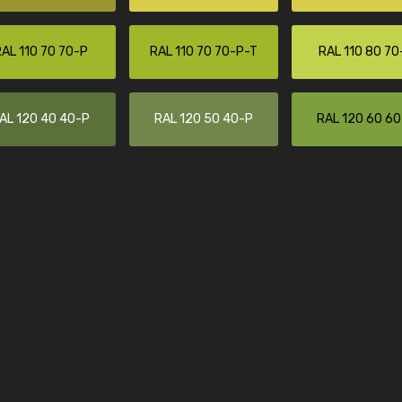
Christiane Schmidt
"Alles so, wie man es sich wünscht, 
AL 110 70 70-P
RAL 110 70 70-P-T
RAL 110 80 70
schnelle Lieferung."
AL 120 40 40-P
RAL 120 50 40-P
RAL 120 60 6