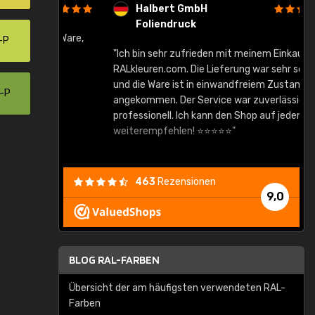
Halbert GmbH
Foliendruck
gute Ware,
-P
"Ich bin sehr zufrieden mit meinem Einkauf bei
RALkleuren.com. Die Lieferung war sehr schnell
"
und die Ware ist in einwandfreiem Zustand
0-P
angekommen. Der Service war zuverlässig und
professionell. Ich kann den Shop auf jeden Fall
weiterempfehlen! ⭐⭐⭐⭐⭐"
463
Rezensionen
9,0
BLOG RAL-FARBEN
Übersicht der am häufigsten verwendeten RAL-
Farben