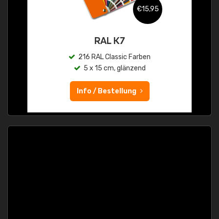
€15,95
RAL K7
216 RAL Classic Farben
5 x 15 cm, glänzend
Info / Bestellung