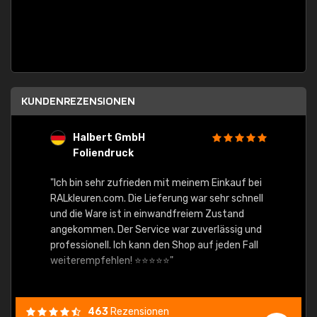
KUNDENREZENSIONEN
Halbert GmbH
S
Foliendruck
E
Ware,
"Ich bin sehr zufrieden mit meinem Einkauf bei
RALkleuren.com. Die Lieferung war sehr schnell
"Schne
und die Ware ist in einwandfreiem Zustand
angekommen. Der Service war zuverlässig und
professionell. Ich kann den Shop auf jeden Fall
weiterempfehlen! ⭐⭐⭐⭐⭐"
463
Rezensionen