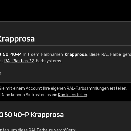
Krapprosa
0 50 40-P
mit dem Farbnamen
Krapprosa
. Diese RAL Farbe geh
des
RAL Plastics P2
-Farbsystems.
e
€15
Sie mit einem Account Ihre eigenen RAL-Farbsammlungen erstellen.
 Dann können Sie kostenlos ein
Konto erstellen
.
RAL K7 auf Wasserb
216 RAL Classic Farbe
0 50 40-P Krapprosa
5 x 15 cm, glänzend
unten, um diese RAL Farbe zu vergrößern: