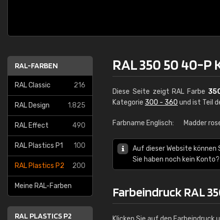
RAL 350 50 40-P 
RAL-FARBEN
RAL Classic
216
Diese Seite zeigt RAL Farbe
35
Kategorie
300 - 360
und ist Teil 
RAL Design
1.825
Farbname Englisch:
Madder ros
RAL Effect
490
RAL Plastics P1
100
Auf dieser Website können 
Sie haben noch kein Konto?
RAL Plastics P2
200
Meine RAL-Farben
Farbeindruck RAL 35
RAL PLASTICS P2
Klicken Sie auf den Farbeindruck 