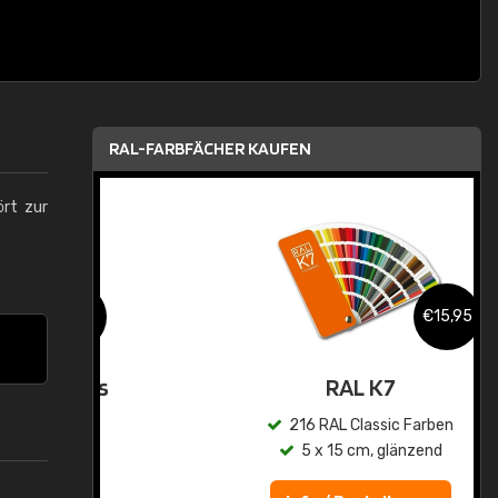
RAL-FARBFÄCHER KAUFEN
ört zur
,95
€15,95
asis
RAL K7
n
216 RAL Classic Farben
5 x 15 cm, glänzend