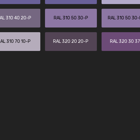
Christiane Schmidt
"Alles so, wie man es sich wünscht, 
AL 310 40 20-P
RAL 310 50 30-P
RAL 310 50 30
schnelle Lieferung."
AL 310 70 10-P
RAL 320 20 20-P
RAL 320 30 3