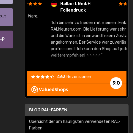
Halbert GmbH
Foliendruck
gute Ware,
-P-T
"Ich bin sehr zufrieden mit meinem Einkauf bei
RALkleuren.com. Die Lieferung war sehr schnell
"
und die Ware ist in einwandfreiem Zustand
7-P
angekommen. Der Service war zuverlässig und
professionell. Ich kann den Shop auf jeden Fall
weiterempfehlen! ⭐⭐⭐⭐⭐"
463
Rezensionen
9,0
BLOG RAL-FARBEN
Übersicht der am häufigsten verwendeten RAL-
Farben