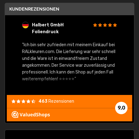
KUNDENREZENSIONEN
Halbert GmbH
S
Foliendruck
E
Ware,
"Ich bin sehr zufrieden mit meinem Einkauf bei
RALkleuren.com. Die Lieferung war sehr schnell
"Schne
und die Ware ist in einwandfreiem Zustand
angekommen. Der Service war zuverlässig und
professionell. Ich kann den Shop auf jeden Fall
weiterempfehlen! ⭐⭐⭐⭐⭐"
463
Rezensionen
9,0