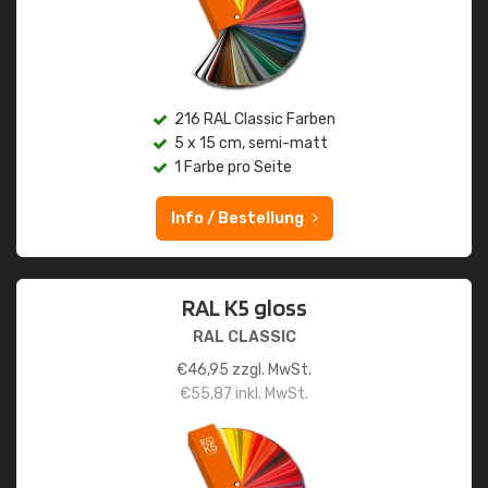
216 RAL Classic Farben
5 x 15 cm, semi-matt
1 Farbe pro Seite
Info / Bestellung
RAL K5 gloss
RAL CLASSIC
€
46,95
zzgl. MwSt.
€
55,87
inkl. MwSt.