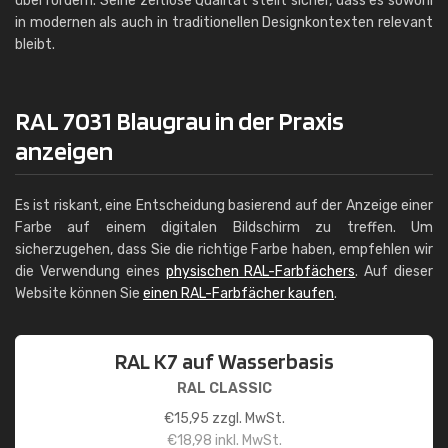
überfordern. Seine zeitlose Qualität stellt sicher, dass es sowohl
in modernen als auch in traditionellen Designkontexten relevant
bleibt.
RAL 7031 Blaugrau in der Praxis
anzeigen
Es ist riskant, eine Entscheidung basierend auf der Anzeige einer
Farbe auf einem digitalen Bildschirm zu treffen. Um
sicherzugehen, dass Sie die richtige Farbe haben, empfehlen wir
die Verwendung eines
physischen RAL-Farbfächers
. Auf dieser
Website können Sie
einen RAL-Farbfächer kaufen
.
RAL K7 auf Wasserbasis
RAL CLASSIC
€
15,95
zzgl. MwSt.
€
18,98
inkl. MwSt.