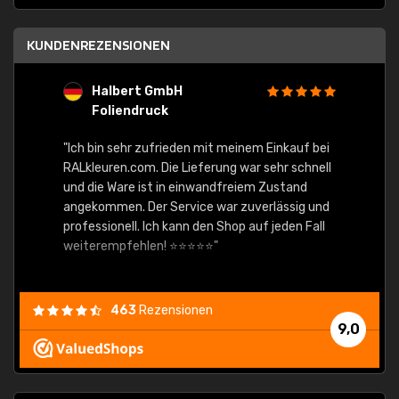
KUNDENREZENSIONEN
Halbert GmbH
S
Foliendruck
E
Ware,
"Ich bin sehr zufrieden mit meinem Einkauf bei
RALkleuren.com. Die Lieferung war sehr schnell
"Schne
und die Ware ist in einwandfreiem Zustand
angekommen. Der Service war zuverlässig und
professionell. Ich kann den Shop auf jeden Fall
weiterempfehlen! ⭐⭐⭐⭐⭐"
463
Rezensionen
9,0