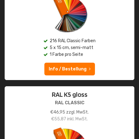
216 RAL Classic Farben
5 x 15 cm, semi-matt
1 Farbe pro Seite
Info / Bestellung
RAL K5 gloss
RAL CLASSIC
€
46,95
zzgl. MwSt.
€
55,87
inkl. MwSt.