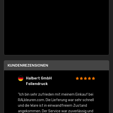
KUNDENREZENSIONEN
Halbert GmbH
S
Foliendruck
E
Ware,
"Ich bin sehr zufrieden mit meinem Einkauf bei
RALkleuren.com. Die Lieferung war sehr schnell
"Schne
und die Ware ist in einwandfreiem Zustand
angekommen. Der Service war zuverlässig und