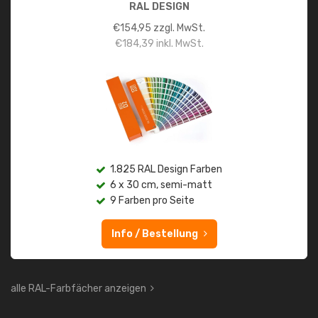
RAL DESIGN
€
154,95
zzgl. MwSt.
€
184,39
inkl. MwSt.
1.825 RAL Design Farben
6 x 30 cm, semi-matt
9 Farben pro Seite
Info / Bestellung
alle RAL-Farbfächer anzeigen