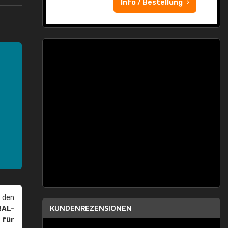
Info / Bestellung
 den
KUNDENREZENSIONEN
RAL-
r
für