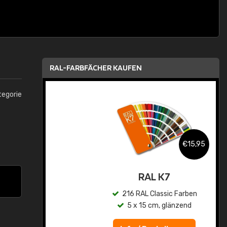
RAL-FARBFÄCHER KAUFEN
tegorie
,95
€15,95
asis
RAL K7
n
216 RAL Classic Farben
5 x 15 cm, glänzend