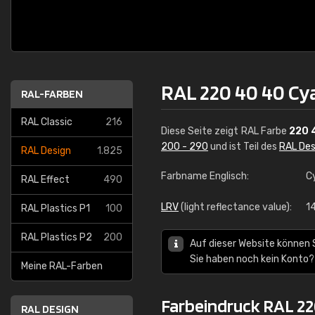
RAL 220 40 40 Cy
RAL-FARBEN
RAL Classic
216
Diese Seite zeigt RAL Farbe
220 
200 - 290
und ist Teil des
RAL Des
RAL Design
1.825
Farbname Englisch:
C
RAL Effect
490
LRV
(light reflectance value):
1
RAL Plastics P1
100
RAL Plastics P2
200
Auf dieser Website können 
Sie haben noch kein Konto?
Meine RAL-Farben
Farbeindruck RAL 22
RAL DESIGN