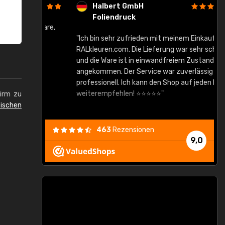
Halbert GmbH
Foliendruck
gute Ware,
"Ich bin sehr zufrieden mit meinem Einkauf bei
RALkleuren.com. Die Lieferung war sehr schnell
"
und die Ware ist in einwandfreiem Zustand
angekommen. Der Service war zuverlässig und
professionell. Ich kann den Shop auf jeden Fall
weiterempfehlen! ⭐⭐⭐⭐⭐"
hirm zu
ischen
463
Rezensionen
9,0