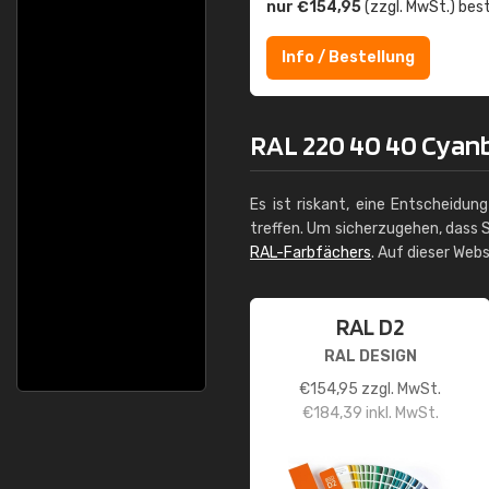
nur €154,95
(zzgl. MwSt.) best
Info / Bestellung
RAL 220 40 40 Cyanbl
Es ist riskant, eine Entscheidun
treffen. Um sicherzugehen, dass S
RAL-Farbfächers
. Auf dieser Web
RAL D2
RAL DESIGN
€
154,95
zzgl. MwSt.
€
184,39
inkl. MwSt.