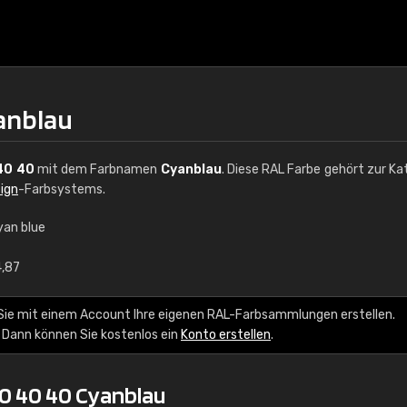
anblau
40 40
mit dem Farbnamen
Cyanblau
. Diese RAL Farbe gehört zur Ka
ign
-Farbsystems.
yan blue
€15
4,87
RAL K7 auf Wasserb
Sie mit einem Account Ihre eigenen RAL-Farbsammlungen erstellen.
 Dann können Sie kostenlos ein
Konto erstellen
.
216 RAL Classic Farbe
5 x 15 cm, glänzend
0 40 40 Cyanblau