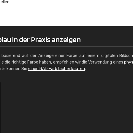
ellen.
Christiane Schmidt
"Alles so, wie man es sich wünscht, 
schnelle Lieferung."
au in der Praxis anzeigen
g basierend auf der Anzeige einer Farbe auf einem digitalen Bildsc
ie die richtige Farbe haben, empfehlen wir die Verwendung eines
phys
site können Sie
einen RAL-Farbfächer kaufen
.