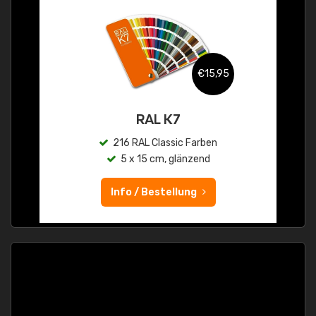
€15,95
RAL K7
216 RAL Classic Farben
5 x 15 cm, glänzend
Info / Bestellung