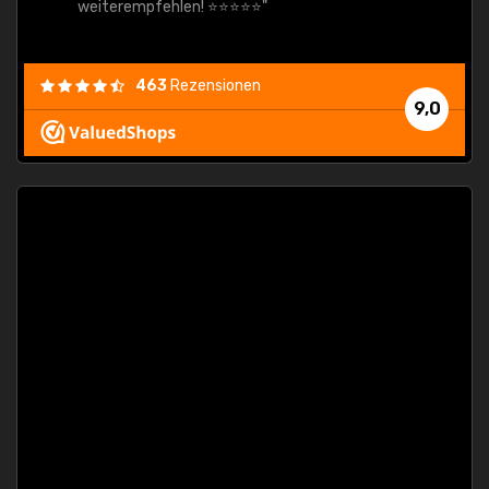
weiterempfehlen! ⭐⭐⭐⭐⭐"
463
Rezensionen
9,0