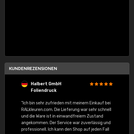
KUNDENREZENSIONEN
Halbert GmbH
S
Foliendruck
E
Ware,
"Ich bin sehr zufrieden mit meinem Einkauf bei
RALkleuren.com. Die Lieferung war sehr schnell
"Schne
und die Ware ist in einwandfreiem Zustand
angekommen. Der Service war zuverlässig und
professionell. Ich kann den Shop auf jeden Fall