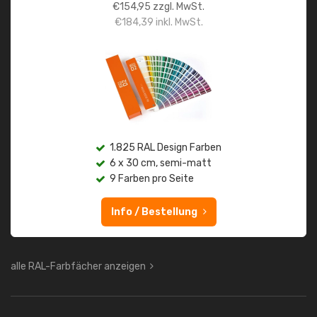
€
154,95
zzgl. MwSt.
€
184,39
inkl. MwSt.
1.825 RAL Design Farben
6 x 30 cm, semi-matt
9 Farben pro Seite
Info / Bestellung
alle RAL-Farbfächer anzeigen