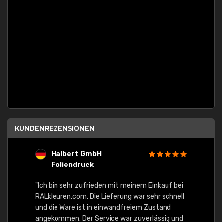
KUNDENREZENSIONEN
Halbert GmbH
S
Foliendruck
E
Ware,
"Ich bin sehr zufrieden mit meinem Einkauf bei
RALkleuren.com. Die Lieferung war sehr schnell
"Schne
und die Ware ist in einwandfreiem Zustand
angekommen. Der Service war zuverlässig und