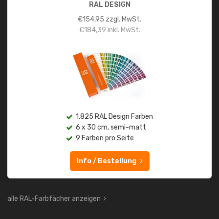
RAL DESIGN
€
154,95
zzgl. MwSt.
€
184,39
inkl. MwSt.
1.825 RAL Design Farben
6 x 30 cm, semi-matt
9 Farben pro Seite
Info / Bestellung
alle RAL-Farbfächer anzeigen