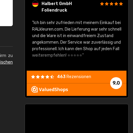
Halbert GmbH
Foliendruck
gute Ware,
"Ich bin sehr zufrieden mit meinem Einkauf bei
RALkleuren.com. Die Lieferung war sehr schnell
"
und die Ware ist in einwandfreiem Zustand
angekommen. Der Service war zuverlässig und
professionell. Ich kann den Shop auf jeden Fall
weiterempfehlen! ⭐⭐⭐⭐⭐"
hirm zu
ischen
463
Rezensionen
9,0