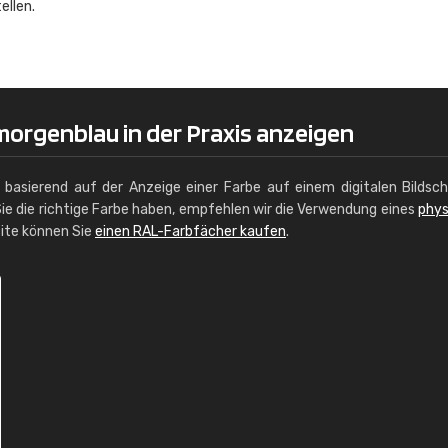
ellen.
Christiane Schmidt
"Alles so, wie man es sich wünscht, 
schnelle Lieferung."
morgenblau in der Praxis anzeigen
g basierend auf der Anzeige einer Farbe auf einem digitalen Bildsc
ie die richtige Farbe haben, empfehlen wir die Verwendung eines
phys
site können Sie
einen RAL-Farbfächer kaufen
.