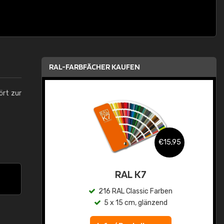
RAL-FARBFÄCHER KAUFEN
ört zur
,95
€15,95
asis
RAL K7
n
216 RAL Classic Farben
5 x 15 cm, glänzend