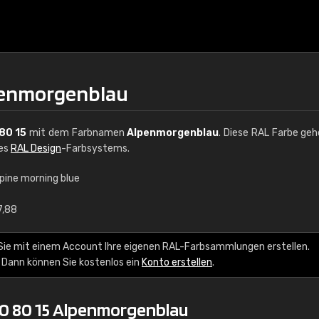
lpenmorgenblau
80 15
mit dem Farbnamen
Alpenmorgenblau
. Diese RAL Farbe geh
des
RAL Design
-Farbsystems.
lpine morning blue
€15
7,88
RAL K7 auf Wasserb
Sie mit einem Account Ihre eigenen RAL-Farbsammlungen erstellen.
 Dann können Sie kostenlos ein
Konto erstellen
.
216 RAL Classic Farbe
5 x 15 cm, glänzend
0 80 15 Alpenmorgenblau