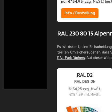
nur €154,95
(zzgl. MwSt.) best
Info / Bestellung
RAL 230 80 15 Alpen
Es ist riskant, eine Entscheidun
treffen. Um sicherzugehen, dass S
RAL-Farbfächers
. Auf dieser Web
RAL D2
RAL DESIGN
€
154,95
zzgl. MwSt.
€
184,39
inkl. MwSt.