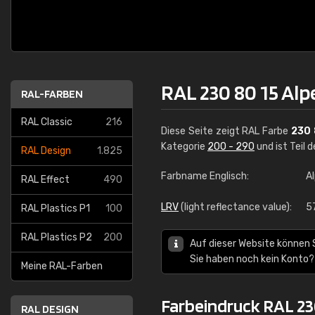
RAL 230 80 15 A
RAL-FARBEN
RAL Classic
216
Diese Seite zeigt RAL Farbe
230 
Kategorie
200 - 290
und ist Teil 
RAL Design
1.825
Farbname Englisch:
A
RAL Effect
490
LRV
(light reflectance value):
5
RAL Plastics P1
100
RAL Plastics P2
200
Auf dieser Website können 
Sie haben noch kein Konto?
Meine RAL-Farben
Farbeindruck RAL 23
RAL DESIGN