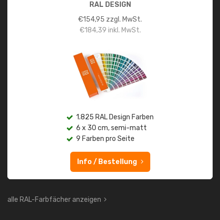
RAL DESIGN
€
154,95
zzgl. MwSt.
€
184,39
inkl. MwSt.
1.825 RAL Design Farben
6 x 30 cm, semi-matt
9 Farben pro Seite
Info / Bestellung
alle RAL-Farbfächer anzeigen