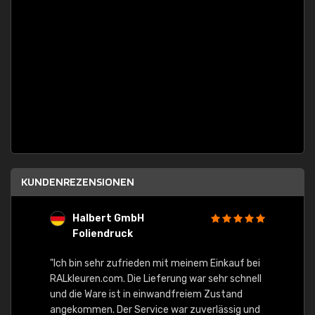
KUNDENREZENSIONEN
Halbert GmbH
S
Foliendruck
E
Ware,
"Ich bin sehr zufrieden mit meinem Einkauf bei
RALkleuren.com. Die Lieferung war sehr schnell
"Schne
und die Ware ist in einwandfreiem Zustand
angekommen. Der Service war zuverlässig und