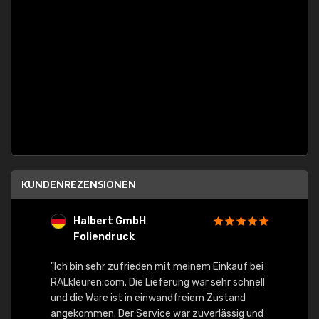
KUNDENREZENSIONEN
Halbert GmbH
S
Foliendruck
E
Ware,
"Ich bin sehr zufrieden mit meinem Einkauf bei
RALkleuren.com. Die Lieferung war sehr schnell
"Schne
und die Ware ist in einwandfreiem Zustand
angekommen. Der Service war zuverlässig und