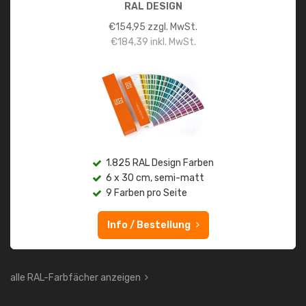
RAL DESIGN
€
154,95
zzgl. MwSt.
€
184,39
inkl. MwSt.
1.825 RAL Design Farben
6 x 30 cm, semi-matt
9 Farben pro Seite
Info / Bestellung
alle RAL-Farbfächer anzeigen