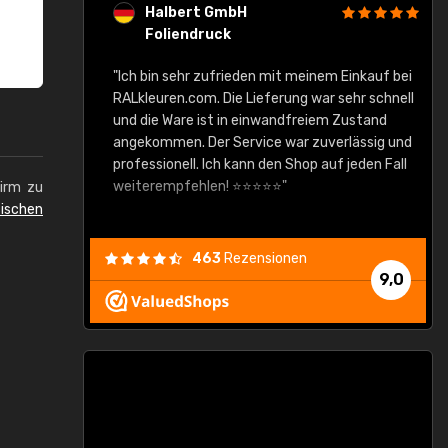
Halbert GmbH
Foliendruck
gute Ware,
"Ich bin sehr zufrieden mit meinem Einkauf bei
RALkleuren.com. Die Lieferung war sehr schnell
"
und die Ware ist in einwandfreiem Zustand
angekommen. Der Service war zuverlässig und
professionell. Ich kann den Shop auf jeden Fall
weiterempfehlen! ⭐⭐⭐⭐⭐"
hirm zu
ischen
463
Rezensionen
9,0