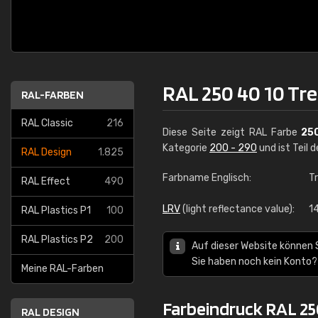
RAL 250 40 10 Tr
RAL-FARBEN
RAL Classic
216
Diese Seite zeigt RAL Farbe
25
Kategorie
200 - 290
und ist Teil 
RAL Design
1.825
Farbname Englisch:
Tr
RAL Effect
490
LRV
(light reflectance value):
1
RAL Plastics P1
100
RAL Plastics P2
200
Auf dieser Website können 
Sie haben noch kein Konto?
Meine RAL-Farben
Farbeindruck RAL 25
RAL DESIGN