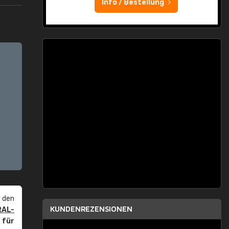
Info / Bestellung
 den
KUNDENREZENSIONEN
RAL-
r
für