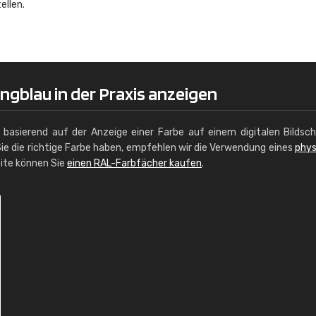
ellen.
Christiane Schmidt
"Alles so, wie man es sich wünscht, 
schnelle Lieferung."
ngblau in der Praxis anzeigen
g basierend auf der Anzeige einer Farbe auf einem digitalen Bildsc
ie die richtige Farbe haben, empfehlen wir die Verwendung eines
phys
site können Sie
einen RAL-Farbfächer kaufen
.