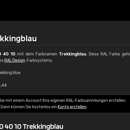
ekkingblau
0 40 10
mit dem Farbnamen
Trekkingblau
. Diese RAL Farbe geh
des
RAL Design
-Farbsystems.
ekking blue
€15
4,44
RAL K7 auf Wasserb
Sie mit einem Account Ihre eigenen RAL-Farbsammlungen erstellen.
 Dann können Sie kostenlos ein
Konto erstellen
.
216 RAL Classic Farbe
5 x 15 cm, glänzend
0 40 10 Trekkingblau