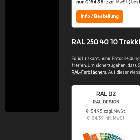
nur €154,95
(zzgl. MwSt.) best
Info / Bestellung
RAL 250 40 10 Trekki
Es ist riskant, eine Entscheidun
treffen. Um sicherzugehen, dass S
RAL-Farbfächers
. Auf dieser Web
RAL D2
RAL DESIGN
€
154,95
zzgl. MwSt.
€
184,39
inkl. MwSt.