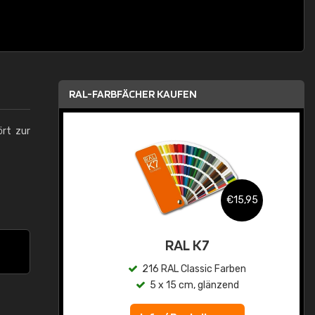
RAL-FARBFÄCHER KAUFEN
ört zur
,95
€15,95
asis
RAL K7
n
216 RAL Classic Farben
5 x 15 cm, glänzend