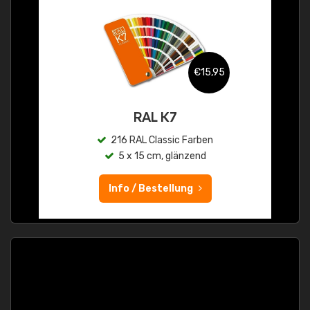
€15,95
RAL K7
216 RAL Classic Farben
5 x 15 cm, glänzend
Info / Bestellung