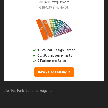
€
154,95
zzgl. MwSt.
€
184,39
inkl. MwSt.
1.825 RAL Design Farben
6 x 30 cm, semi-matt
9 Farben pro Seite
Info / Bestellung
alle RAL-Farbfächer anzeigen