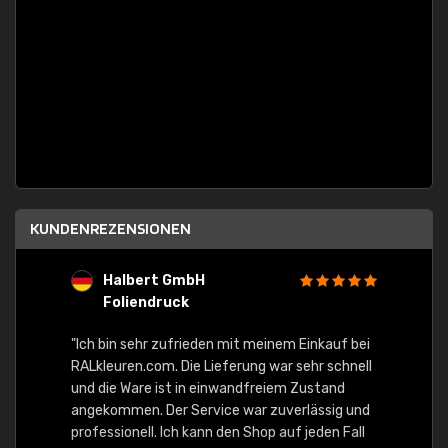
KUNDENREZENSIONEN
Halbert GmbH
S
Foliendruck
E
Ware,
"Ich bin sehr zufrieden mit meinem Einkauf bei
RALkleuren.com. Die Lieferung war sehr schnell
"Schne
und die Ware ist in einwandfreiem Zustand
angekommen. Der Service war zuverlässig und
professionell. Ich kann den Shop auf jeden Fall