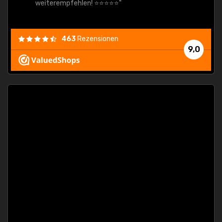
weiterempfehlen! ⭐⭐⭐⭐⭐"
463
Rezensionen
9,0