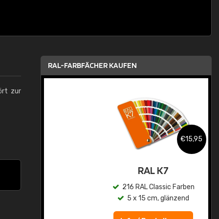
RAL-FARBFÄCHER KAUFEN
ört zur
,95
€15,95
asis
RAL K7
n
216 RAL Classic Farben
5 x 15 cm, glänzend