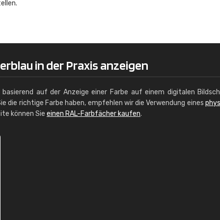
ellen.
Christiane Schmidt
"Alles so, wie man es sich wünscht, 
schnelle Lieferung."
rblau in der Praxis anzeigen
g basierend auf der Anzeige einer Farbe auf einem digitalen Bildsc
ie die richtige Farbe haben, empfehlen wir die Verwendung eines
phys
site können Sie
einen RAL-Farbfächer kaufen
.