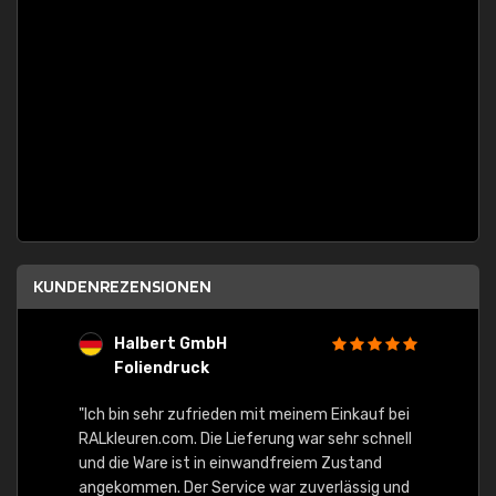
KUNDENREZENSIONEN
Halbert GmbH
S
Foliendruck
E
Ware,
"Ich bin sehr zufrieden mit meinem Einkauf bei
RALkleuren.com. Die Lieferung war sehr schnell
"Schne
und die Ware ist in einwandfreiem Zustand
angekommen. Der Service war zuverlässig und