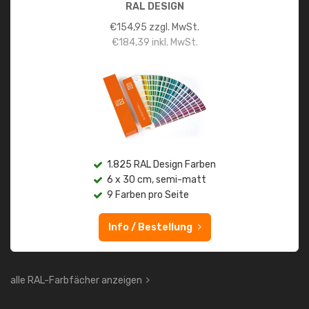
RAL DESIGN
€
154,95
zzgl. MwSt.
€
184,39
inkl. MwSt.
1.825 RAL Design Farben
6 x 30 cm, semi-matt
9 Farben pro Seite
Info / Bestellung
alle RAL-Farbfächer anzeigen