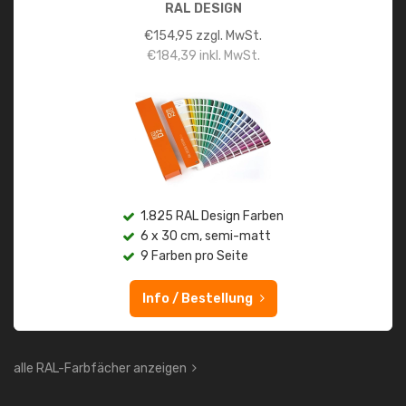
RAL DESIGN
€
154,95
zzgl. MwSt.
€
184,39
inkl. MwSt.
1.825 RAL Design Farben
6 x 30 cm, semi-matt
9 Farben pro Seite
Info / Bestellung
alle RAL-Farbfächer anzeigen