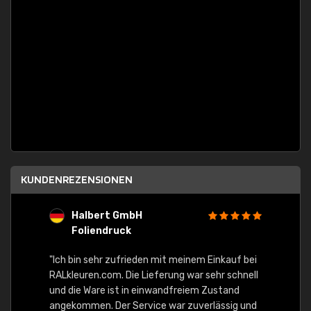
KUNDENREZENSIONEN
Halbert GmbH
S
Foliendruck
E
Ware,
"Ich bin sehr zufrieden mit meinem Einkauf bei
RALkleuren.com. Die Lieferung war sehr schnell
"Schne
und die Ware ist in einwandfreiem Zustand
angekommen. Der Service war zuverlässig und