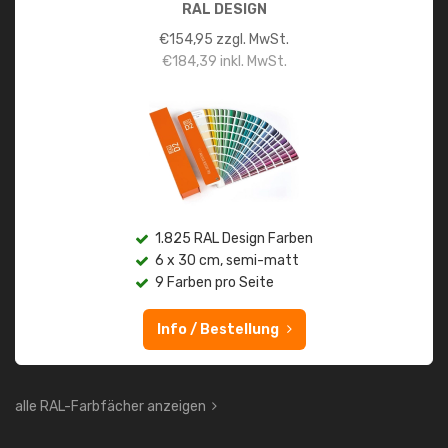
RAL DESIGN
€
154,95
zzgl. MwSt.
€
184,39
inkl. MwSt.
1.825 RAL Design Farben
6 x 30 cm, semi-matt
9 Farben pro Seite
Info / Bestellung
alle RAL-Farbfächer anzeigen