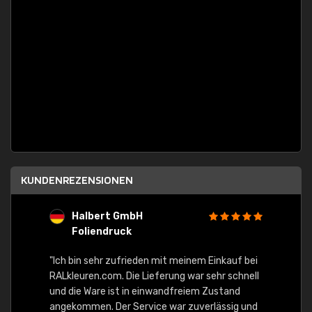
KUNDENREZENSIONEN
Halbert GmbH
S
Foliendruck
E
Ware,
"Ich bin sehr zufrieden mit meinem Einkauf bei
RALkleuren.com. Die Lieferung war sehr schnell
"Schne
und die Ware ist in einwandfreiem Zustand
angekommen. Der Service war zuverlässig und