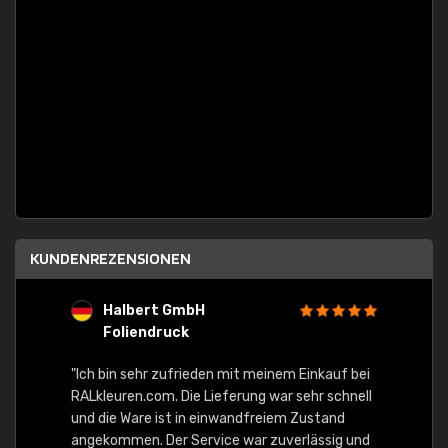
KUNDENREZENSIONEN
Halbert GmbH
S
Foliendruck
E
Ware,
"Ich bin sehr zufrieden mit meinem Einkauf bei
RALkleuren.com. Die Lieferung war sehr schnell
"Schne
und die Ware ist in einwandfreiem Zustand
angekommen. Der Service war zuverlässig und