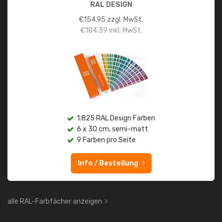
RAL DESIGN
€
154,95
zzgl. MwSt.
€
184,39
inkl. MwSt.
1.825 RAL Design Farben
6 x 30 cm, semi-matt
9 Farben pro Seite
Info / Bestellung
alle RAL-Farbfächer anzeigen