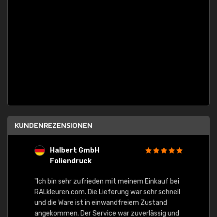
KUNDENREZENSIONEN
Halbert GmbH
S
Foliendruck
E
Ware,
"Ich bin sehr zufrieden mit meinem Einkauf bei
RALkleuren.com. Die Lieferung war sehr schnell
"Schne
und die Ware ist in einwandfreiem Zustand
angekommen. Der Service war zuverlässig und