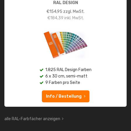
RAL DESIGN
€
154,95
zzgl. MwSt.
€
184,39
inkl. MwSt.
1.825 RAL Design Farben
6 x 30 cm, semi-matt
9 Farben pro Seite
Info / Bestellung
alle RAL-Farbfächer anzeigen