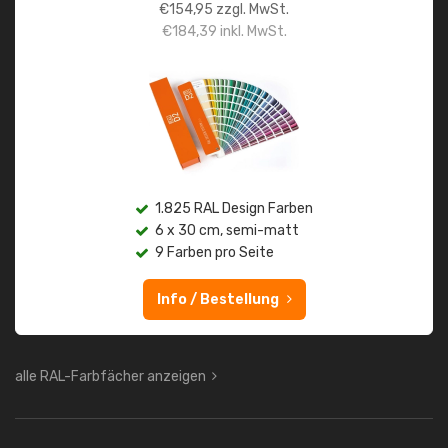
€
154,95
zzgl. MwSt.
€
184,39
inkl. MwSt.
1.825 RAL Design Farben
6 x 30 cm, semi-matt
9 Farben pro Seite
Info / Bestellung
alle RAL-Farbfächer anzeigen