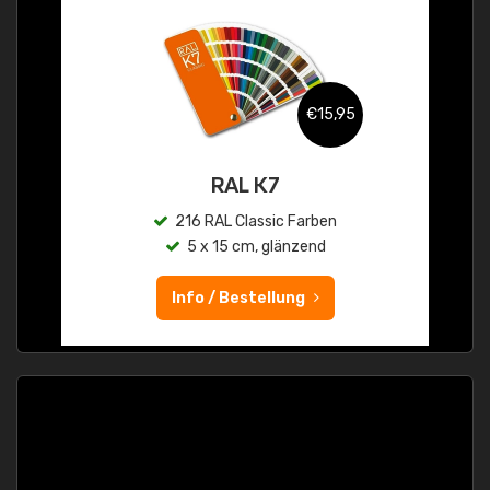
€15,95
RAL K7
216 RAL Classic Farben
5 x 15 cm, glänzend
Info / Bestellung