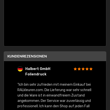
KUNDENREZENSIONEN
Halbert GmbH
S
Foliendruck
E
Ware,
"Ich bin sehr zufrieden mit meinem Einkauf bei
RALkleuren.com. Die Lieferung war sehr schnell
"Schne
und die Ware ist in einwandfreiem Zustand
angekommen. Der Service war zuverlässig und
professionell. Ich kann den Shop auf jeden Fall