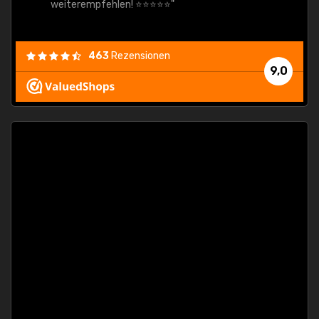
weiterempfehlen! ⭐⭐⭐⭐⭐"
463
Rezensionen
9,0